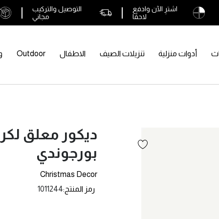
اشترِ الآن وادفع
التوصيل والتركيب
لاحقًا
مجاني
اث
أدوات منزلية
تنزيلات الصيف
الاطفال
Outdoor
و
ديكور معلق لك
بورجوندي
Christmas Decor
رمز المنتج
1011244