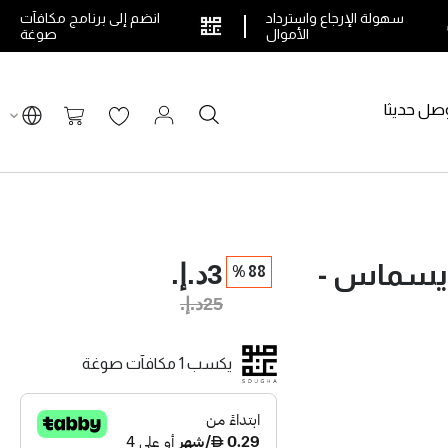
سهولة الإرجاع واسترداد
انضم إلى برنامج مكافآت
الأموال
صوغة
صل حديثا
بحث
سلة التسوق
3د.إ.‏
ريسماس -
88 %
25د.إ.‏
يكسب 1 مكافآت صوغة