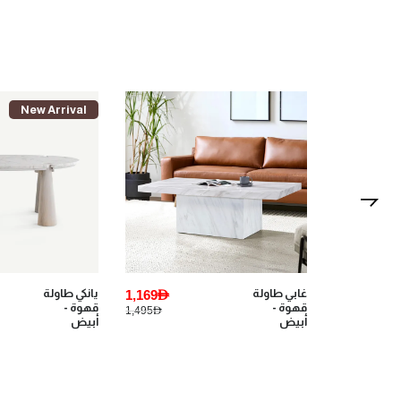
New Arrival
367AED
غابي طاولة
1,169AED
يانكي طاولة
قهوة -
قهوة -
1,495AED
459AED
أبيض
أبيض