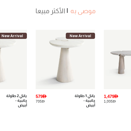
موصى به
الأكثر مبيعا
New Arrival
New Arrival
1,479AED
يانكي 1 طاولة
579AED
يانكي 2 طاولة
جانبية -
جانبية -
795AED
1,995AED
أبيض
أبيض