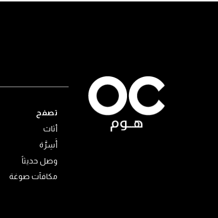
تصفح
أثاث
أَسِرَّة
وصل حديثاً
مكافآت صوغة