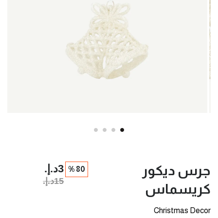
3د.إ.‏
جرس ديكور
80 %
15د.إ.‏
كريسماس
Christmas Decor