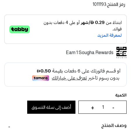
رمز المنتج
1011193
Earn 1 Sougha Rewards
الكمية
+
-
أضف إلى سلة التسوق
وصف المنتج