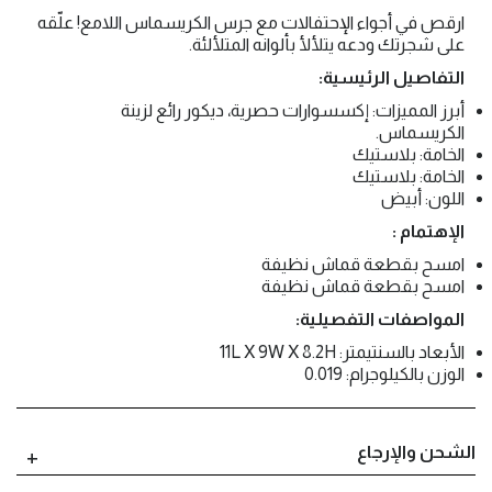
ارقص في أجواء الإحتفالات مع جرس الكريسماس اللامع! علّقه
على شجرتك ودعه يتلألأ بألوانه المتلألئة.
التفاصيل الرئيسية:
أبرز المميزات: إكسسوارات حصرية، ديكور رائع لزينة
الكريسماس.
الخامة: بلاستيك
الخامة: بلاستيك
اللون: أبيض
الإهتمام :
امسح بقطعة قماش نظيفة
امسح بقطعة قماش نظيفة
المواصفات التفصيلية:
الأبعاد بالسنتيمتر: 11L X 9W X 8.2H
الوزن بالكيلوجرام: 0.019
الشحن والإرجاع