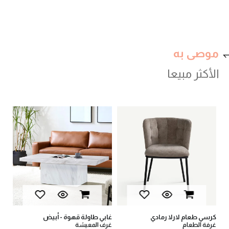
موصى به
الأكثر مبيعا
val
كرسي طعام لارلا رمادي
غابي طاولة قهوة - أبيض
يان
غرفة الطعام
غرف المعيشة
أثا