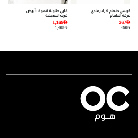
كرسي طعام لارلا رمادي
غابي طاولة قهوة - أبيض
يان
غرفة الطعام
غرف المعيشة
أثا
AED
1,169AED
367AED
AED
1,495AED
459AED