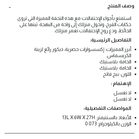
وصف المنتج
استمتع بأجواء الإحتفالات مع هذه التحفة المميزة التي تروي
حكايات الفرح، وتحول منزلك إلى واحة من البهجة. ثبتها على
الحائط، ودع روح الإحتفالات تغمر منزلك.
التفاصيل الرئيسية:
أبرز المميزات: إكسسوارات حصرية، ديكور رائع لزينة
الكريسماس.
الخامة: بلاستيك
الخامة: بلاستيك
اللون: بيج فاتح
الإهتمام :
لا تغسل
لا تغسل
المواصفات التفصيلية:
الأبعاد بالسنتيمتر: 13L X 6W X 27H
الوزن بالكيلوجرام: 0.073