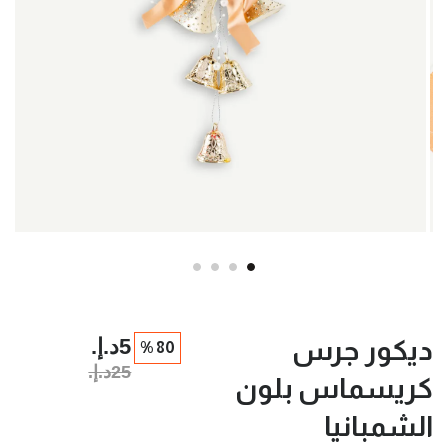
5د.إ.‏
ديكور جرس
80 %
25د.إ.‏
كريسماس بلون
الشمبانيا