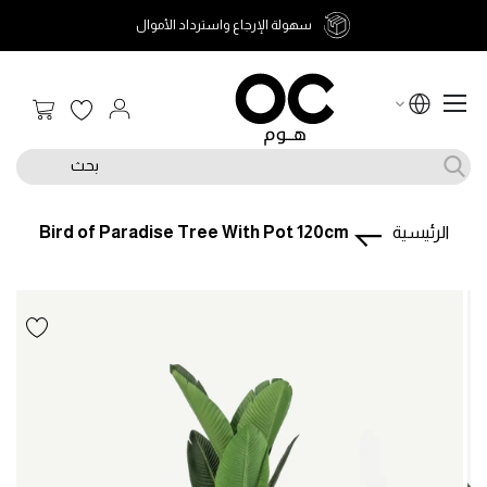
سهولة الإرجاع واسترداد الأموال
سلة الت
بحث
الرئيسية
Bird of Paradise Tree With Pot 120cm
تخطى
تخطى
إلى
إلى
بداية
نهاية
معرض
معرض
الصور.
الصور.