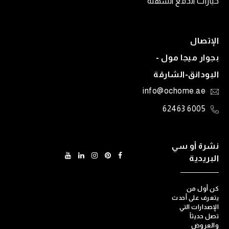
خيارات الدفع السهلة
الإتصال
بجوار ميجا مول -
البودانق-الشارقة
info@ochome.ae
6005 62463
نشرة أو سي
البريدية
كن أول من
يتعرف على أحدث
الإصدارات التي
تصل حديثاً
والعروض