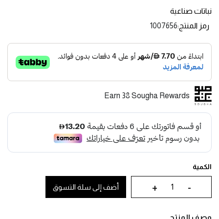
نباتات صناعية
رمز المنتج
1007656
Earn 38 Sougha Rewards
الكمية
+
-
أضف إلى سلة التسوق
وصف المنتج