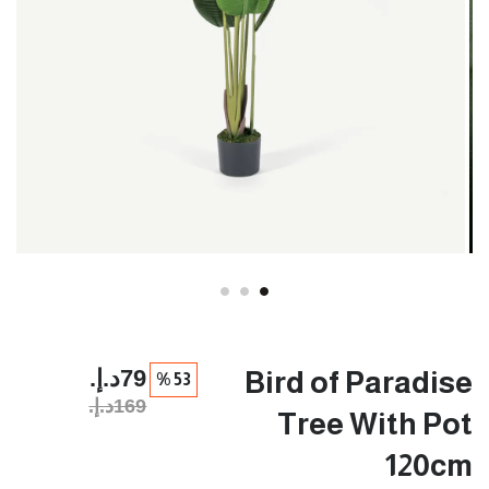
79د.إ.‏
Bird of Paradise
53 %
169د.إ.‏
Tree With Pot
120cm