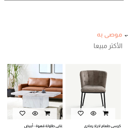
موصى به
الأكثر مبيعا
val
كرسي طعام لارلا رمادي
غابي طاولة قهوة - أبيض
بيا