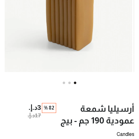
3د.إ.‏
أرسيليا شمعة
82 %
17د.إ.‏
عمودية 190 جم - بيج
Candles