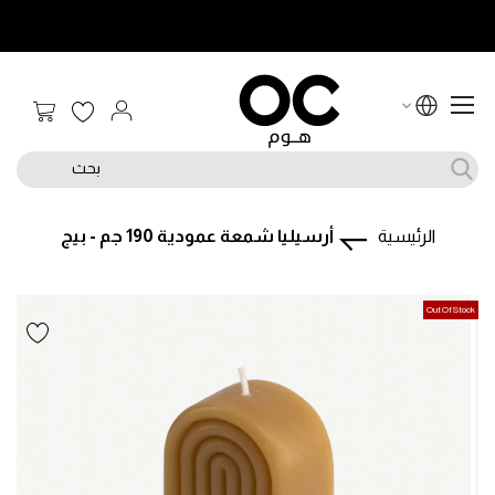
سلة الت
بحث
الرئيسية
أرسيليا شمعة عمودية 190 جم - بيج
تخطى
تخطى
Out Of Stock
إلى
إلى
بداية
نهاية
معرض
معرض
الصور.
الصور.