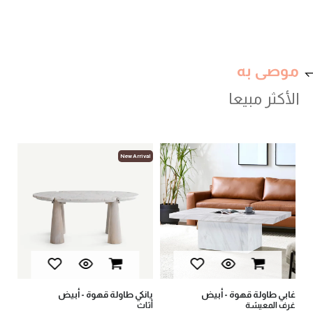
موصى به
الأكثر مبيعا
val
New Arrival
غابي طاولة قهوة - أبيض
يانكي طاولة قهوة - أبيض
يانكي 1 طاولة ج
غرف المعيشة
أثاث
أثا