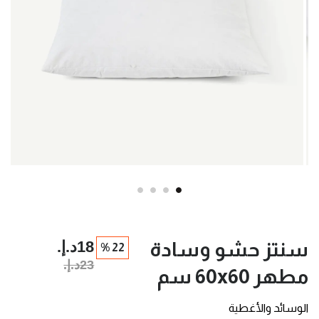
18د.إ.‏
سنتز حشو وسادة
22 %
23د.إ.‏
مطهر 60x60 سم
الوسائد والأغطية