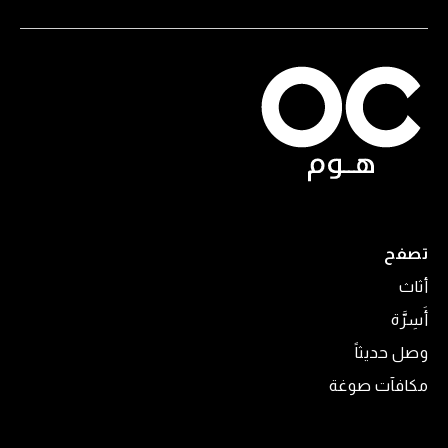
تصفح
أثاث
أَسِرَّة
وصل حديثاً
مكافآت صوغة