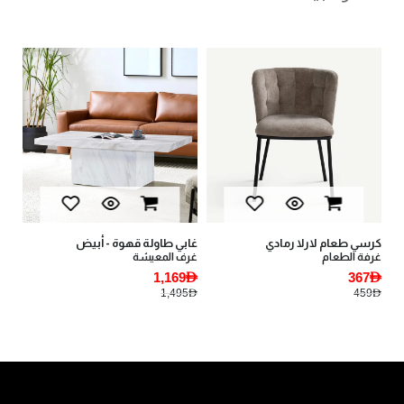
val
كرسي طعام لارلا رمادي
غابي طاولة قهوة - أبيض
بيا
غرفة الطعام
غرف المعيشة
أثا
AED
1,169AED
367AED
AED
1,495AED
459AED