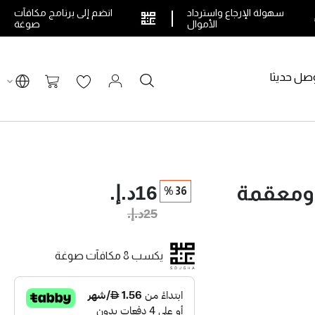
سهولة الإرجاع واسترداد
انضم إلى برنامج مكافآت
الأموال
صوغة
صل حديثا
بحث
سلة التسوق
16د.إ.‏
ومعقمة
36 %
25د.إ.‏
يكسب 8 مكافآت صوغة