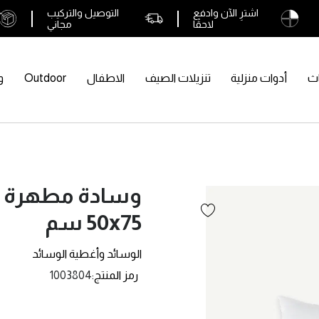
اشترِ الآن وادفع
التوصيل والتركيب
لاحقًا
مجاني
اث
أدوات منزلية
تنزيلات الصيف
الاطفال
Outdoor
و
وسادة مطهرة 
50x75 سم
الوسائد وأغطية الوسائد
رمز المنتج
1003804