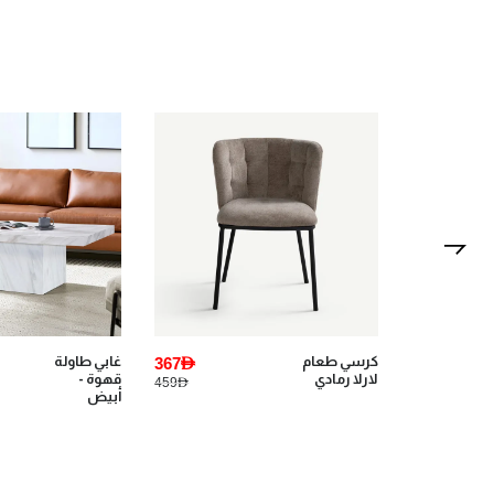
1,599AED
كرسي طعام
367AED
غابي طاولة
لارلا رمادي
قهوة -
459AED
3,745AED
أبيض