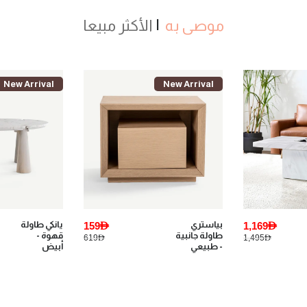
موصى به
الأكثر مبيعا
New Arrival
New Arrival
1,169AED
بياستري
159AED
يانكي طاولة
طاولة جانبية
قهوة -
619AED
1,495AED
- طبيعي
أبيض