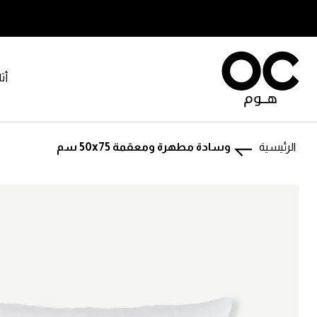
أث
الرئيسية
وسادة مطهرة ومعقمة 50x75 سم
تخطى
تخطى
إلى
إلى
بداية
نهاية
معرض
معرض
الصور.
الصور.