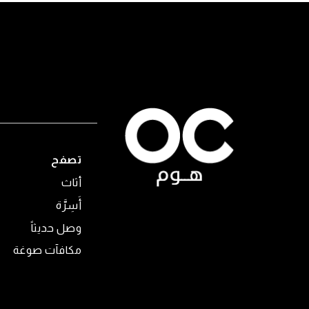
تصفح
أثاث
أَسِرَّة
وصل حديثاً
مكافآت صوغة