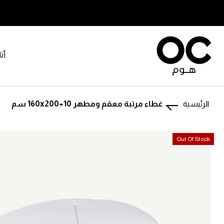
أث
الرئيسية
غطاء مرتبة معقم ومطهر 160x200+10 سم
تخطى
تخطى
Out Of Stock
إلى
إلى
بداية
نهاية
معرض
معرض
الصور.
الصور.