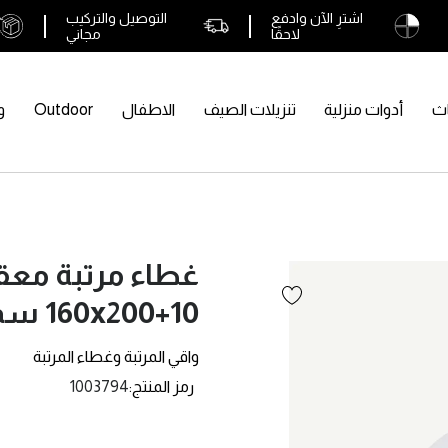
اشترِ الآن وادفع
التوصيل والتركيب
لاحقًا
مجاني
اث
أدوات منزلية
تنزيلات الصيف
الاطفال
Outdoor
و
غطاء مرتبة مع
160x200+10 سم
واقي المرتبة وغطاء المرتبة
رمز المنتج
1003794