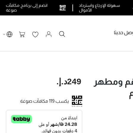
سهولة الإرجاع واسترداد
انضم إلى برنامج مكافآت
الأموال
صوغة
صل حديثا
بحث
سلة التسوق
249د.إ.‏
قم ومطهر
يكسب 119 مكافآت صوغة