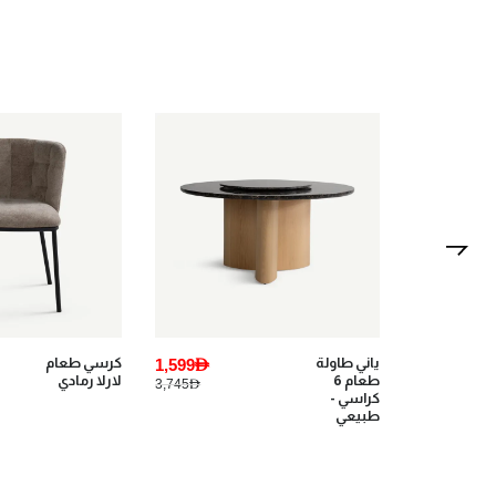
1,599AED
كرسي طعام
367AED
غابي طاولة
لارلا رمادي
قهوة -
459AED
3,745AED
أبيض