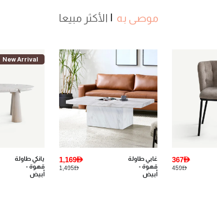
موصى به
الأكثر مبيعا
New Arrival
New Arrival
1,169AED
يانكي طاولة
1,479AED
يانكي 1 طاولة
قهوة -
جانبية -
1,995AED
1,495AED
أبيض
أبيض