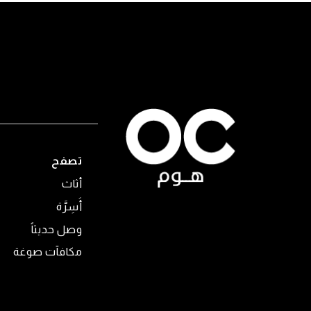
تصفح
أثاث
أَسِرَّة
وصل حديثاً
مكافآت صوغة