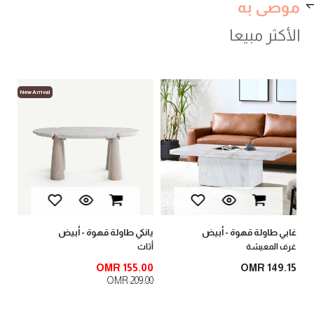
موصى به
الأكثر مبيعا
New Arrival
يانكي 1 طاولة ج
أثا
00
.28
غابي طاولة قهوة - أبيض
يانكي طاولة قهوة - أبيض
غرف المعيشة
أثاث
OMR 155.00
OMR 149.15
OMR 209.00