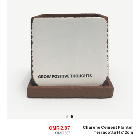
Charene Cement Planter
OMR 2.87
Terracotta14x12cm
OMR 2.87