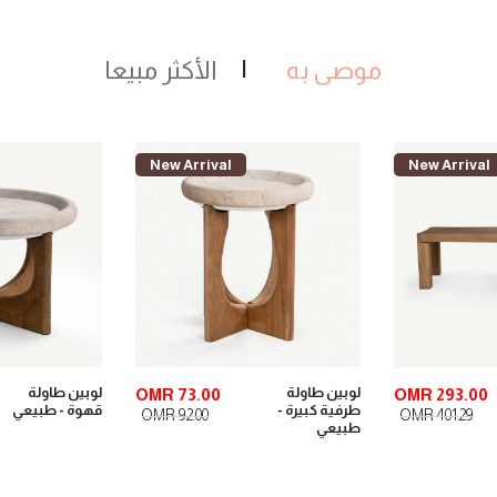
موصى به
الأكثر مبيعا
New Arrival
New Arrival
لوبين طاولة
لوبين طاولة
OMR 73.00
OMR 293.00
طرفية كبيرة -
قهوة - طبيعي
OMR 92.00
OMR 401.29
طبيعي