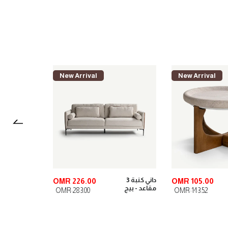
New Arrival
New Arrival
مزهرية
لوميس 2
سم
داني كنبة 3
OMR 226.00
OMR 105.00
مقاعد - بيج
OMR 283.00
OMR 143.52