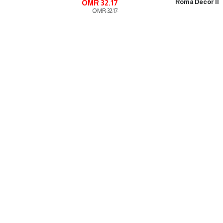
Roma Décor II
OMR 32.17
OMR 32.17