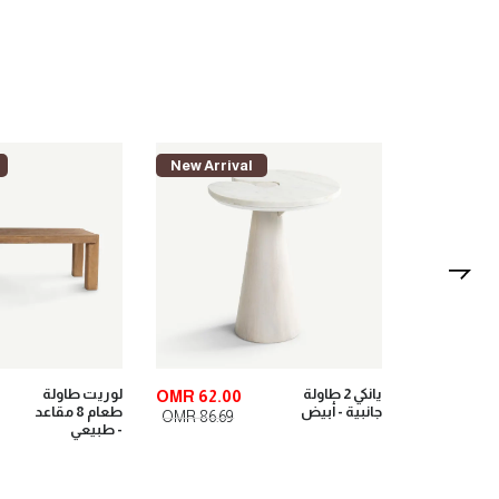
New Arrival
New Arriv
يانكي 2 طاولة
لوريت طاولة
OMR 62.00
OMR 66.0
جانبية - أبيض
طعام 8 مقاعد
OMR 86.69
OMR 91.28
- طبيعي