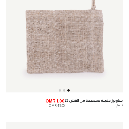
ساويرز حقيبة مسطحة من القش 23
OMR 1.00
سم
OMR 45.00