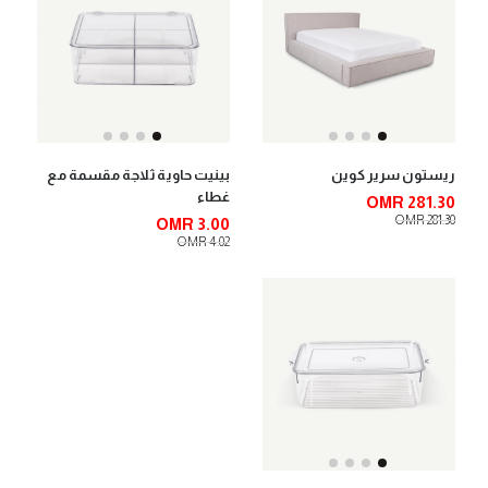
ريستون سرير كوين
بينيت حاوية ثلاجة مقسمة مع
غطاء
OMR 281.30
OMR 281.30
OMR 3.00
OMR 4.02