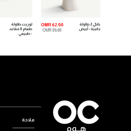
يانكي 2 طاولة
لوريت طاولة
OMR 62.00
OMR 66.0
جانبية - أبيض
طعام 8 مقاعد
OMR 86.69
OMR 91.28
- طبيعي
ملاحة