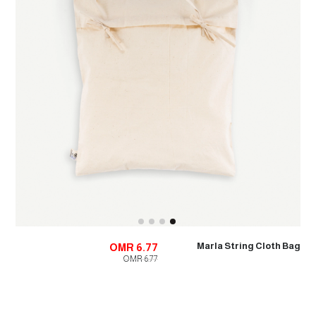
Marla String Cloth Bag
OMR 6.77
OMR 6.77