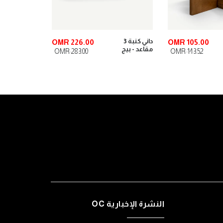
داني كنبة 3
OMR 226.00
OMR 105.00
مقاعد - بيج
OMR 283.00
OMR 143.52
النشرة الإخبارية OC