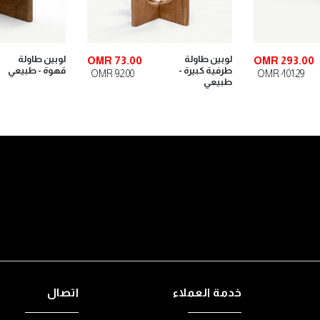
لوبين طاولة
لوبين طاولة
OMR 73.00
OMR 293.00
طرفية كبيرة -
قهوة - طبيعي
OMR 92.00
OMR 401.29
طبيعي
خدمة العملاء
اتصال