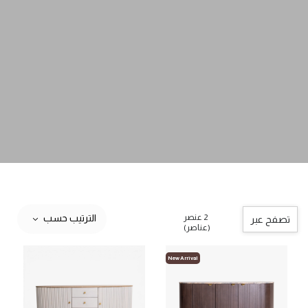
2 عنصر
الترتيب حسب
تصفح عبر
(عناصر)
New Arrival