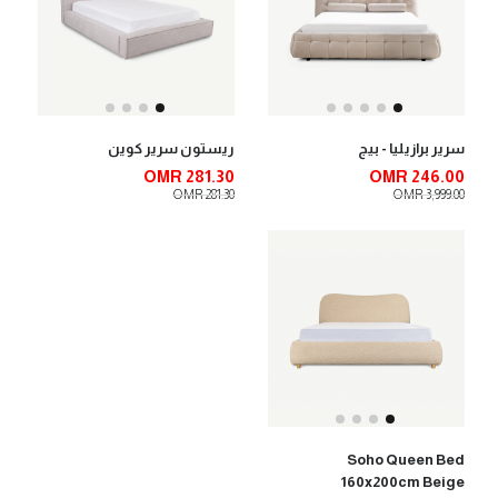
سرير برازيليا - بيج
ريستون سرير كوين
OMR 281.30
OMR 246.00
OMR 281.30
OMR 3,999.00
Soho Queen Bed
160x200cm Beige