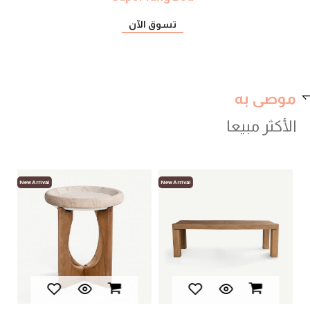
تسوق الآن
موصى به
الأكثر مبيعا
New Arrival
New Arrival
New
لوب
أثا
00
.52