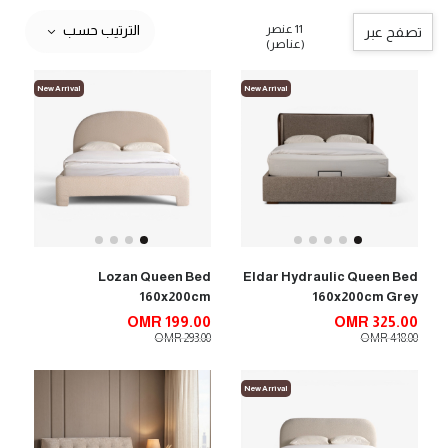
11 عنصر
الترتيب حسب
تصفح عبر
(عناصر)
New Arrival
New Arrival
Lozan Queen Bed
Eldar Hydraulic Queen Bed
160x200cm
160x200cm Grey
OMR 199.00
OMR 325.00
OMR 293.00
OMR 418.00
New Arrival