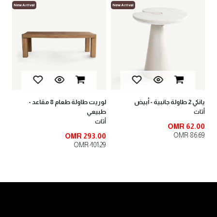
New Arrival
New Arrival
New
لوب
أثا
00
.52
لوريت طاولة طعام 8 مقاعد -
لوبين طاولة طرفية كبيرة - طبيعي
طبيعي
أثاث
أثاث
OMR 73.00
OMR 92.00
OMR 293.00
OMR 401.29