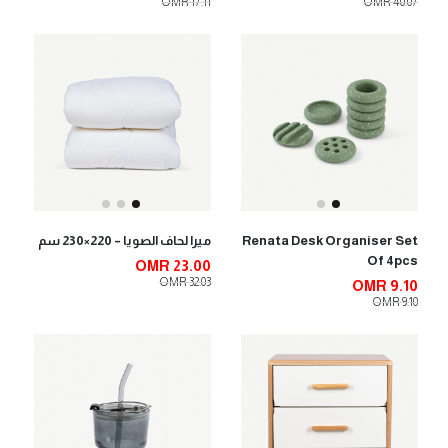
OMR 17.11
OMR 40.07
Renata Desk Organiser Set
ميرا لحاف الصويا – 220×230 سم
Of 4pcs
OMR 23.00
OMR 32.03
OMR 9.10
OMR 9.10