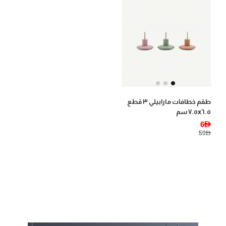
طقم خطافات مارابيلي ٣ قطع
٧.٥x٦.٥ سم
6AED
59AED