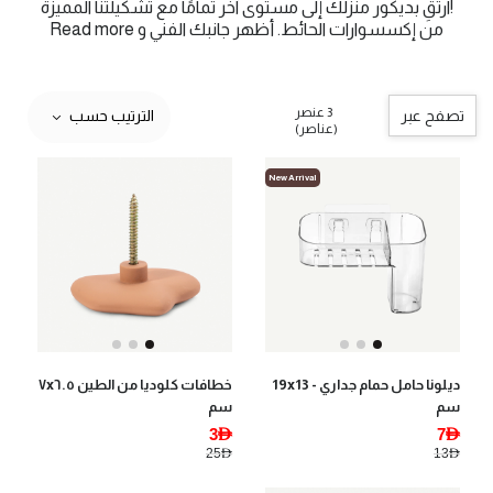
!ارتقِ بديكور منزلك إلى مستوى آخر تمامًا مع تشكيلتنا المميزة
من إكسسوارات الحائط. أظهر جانبك الفني و
Read more
3 عنصر
تصفح عبر
الترتيب حسب
(عناصر)
New Arrival
ديلونا حامل حمام جداري - 19x13
خطافات كلوديا من الطين ٧x٦.٥
سم
سم
3AED
7AED
25AED
13AED