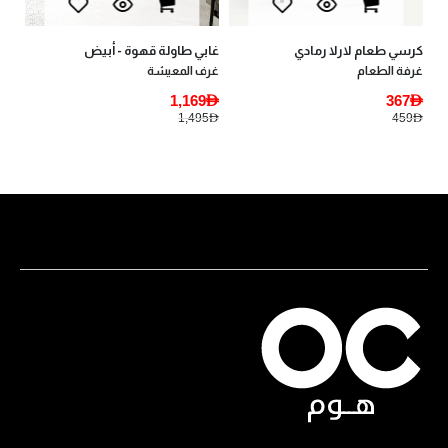
كرسي طعام لارلا رمادي
غابي طاولة قهوة - أبيض
غرفة الطعام
غرف المعيشة
1,169AED
367AED
1,495AED
459AED