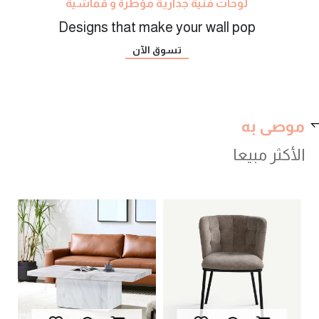
لوحات فنية جدارية مؤطرة و قماشية
Designs that make your wall pop
تسوق الآن
موصى به
الأكثر مبيعا
بيا
أثا
AED
AED