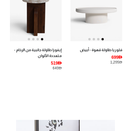
فلوريا طاولة قهوة - أبيض
إيفورا طاولة جانبية من الرخام -
متعددة الألوان
699AED
1,295AED
519AED
649AED