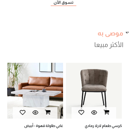
تسوق الآن
موصى به
الأكثر مبيعا
يان
أثا
AED
AED
كرسي طعام لارلا رمادي
غابي طاولة قهوة - أبيض