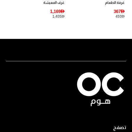
غرفة الطعام
غرف المعيشة
1,169AED
367AED
1,495AED
459AED
تصفح