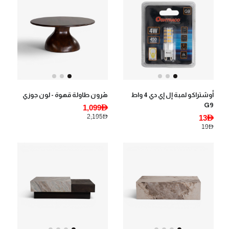
أوشتراكو لمبة إل إي دي 4 واط
هْرون طاولة قهوة - لون جوزي
G9
1,099AED
2,195AED
13AED
19AED