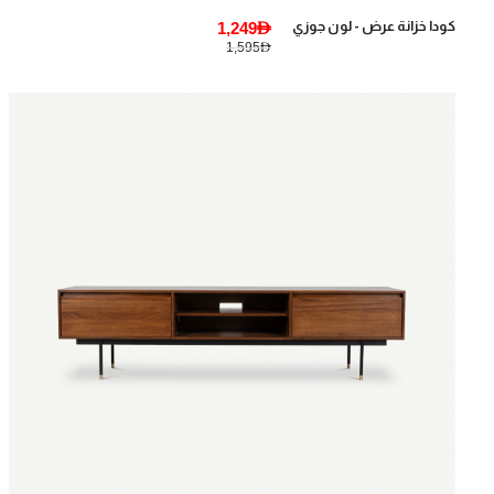
كودا خزانة عرض - لون جوزي
1,249AED
1,595AED