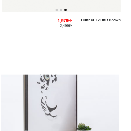
1,979AED
Dunnel TV Unit Brown
2,499AED