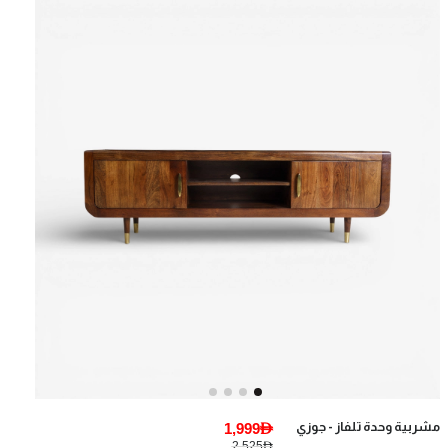
مشربية وحدة تلفاز - جوزي
1,999AED
2,525AED