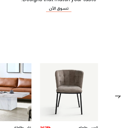
تسوق الآن
غابي طاولة
بياستري طاولة