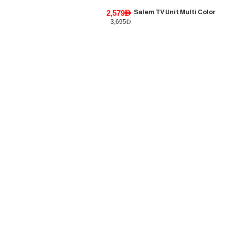
2,579AED
Salem TV Unit Multi Color
3,695AED