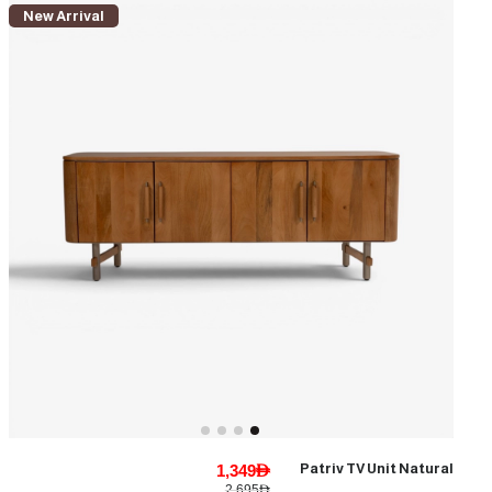
New Arrival
1,349AED
Patriv TV Unit Natural
2,695AED