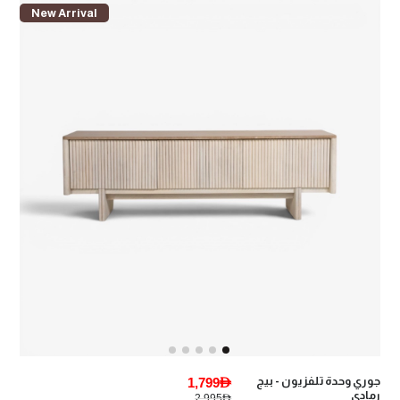
New Arrival
جوري وحدة تلفزيون - بيج
1,799AED
رمادي
2,995AED