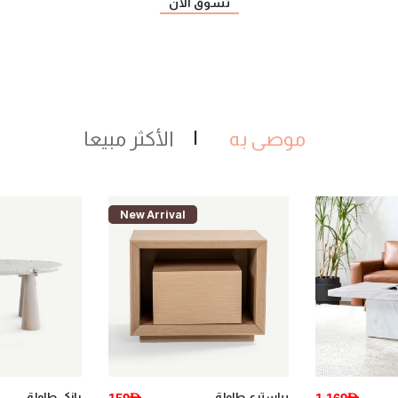
تسوق الآن
موصى به
الأكثر مبيعا
New Arrival
New Arrival
يانكي طاولة
يانكي 1 طاولة