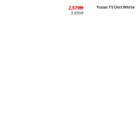
2,579AED
Yulan TV Unit White
3,495AED