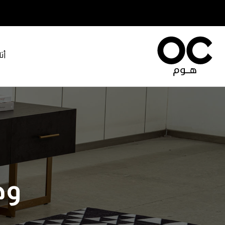
أث
وح