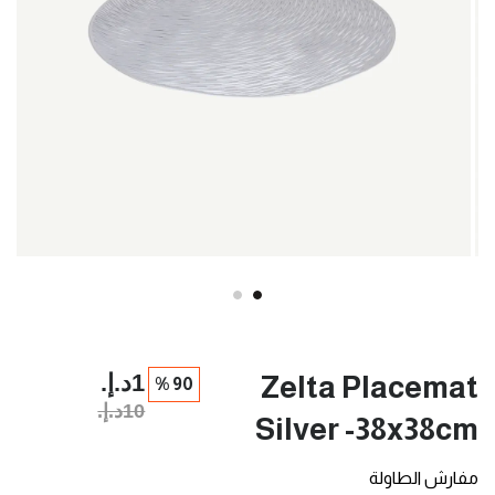
1د.إ.‏
Zelta Placemat
90 %
10د.إ.‏
Silver -38x38cm
مفارش الطاولة