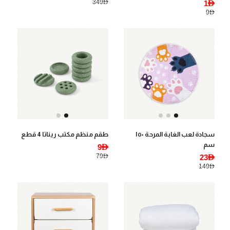
349AED
1AED
9AED
سجادة لعب الغابة المرحة ١٥٠
طقم منظم مكتب ريناتا 4 قطع
سم
9AED
79AED
23AED
149AED