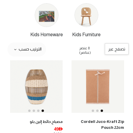
Kids Homeware
Kids Furniture
8 عنصر
تصفح عبر
الترتيب حسب
(عناصر)
Cordell Juco-Kraft Zip
مصباح حائط إلين بلو
Pouch 22cm
49AED