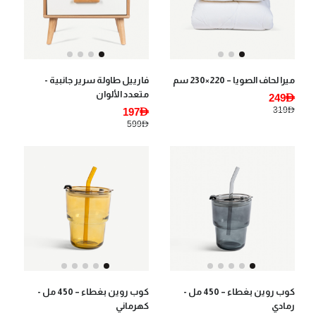
ميرا لحاف الصويا – 220×230 سم
فارييل طاولة سرير جانبية -
متعدد الألوان
249AED
319AED
197AED
599AED
كوب روين بغطاء – 450 مل -
كوب روين بغطاء – 450 مل -
رمادي
كهرماني