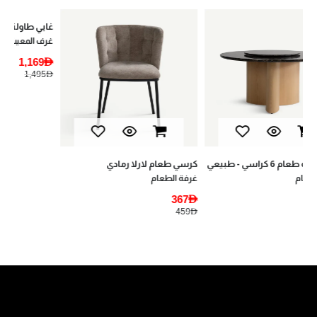
غابي طاولة قهوة - أبيض
يان
غرف المعيشة
أثا
AED
1,169AED
AED
1,495AED
كرسي طعام لارلا رمادي
غرفة الطعام
367AED
459AED