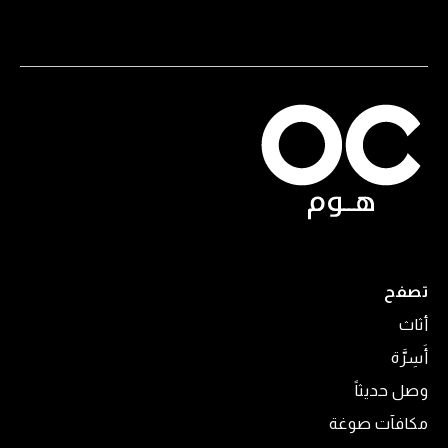
تصفح
أثاث
أَسِرَّة
وصل حديثاً
مكافآت صوغة