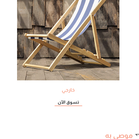
خارجي
تسوق الآن
موصى به