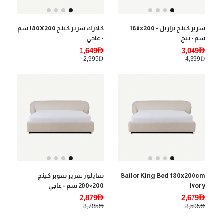
سرير كينج برازيل - 180x200
كلارك سرير كينج 180X200 سم
سم - بيج
- عاجي
1,649AED
3,049AED
2,995AED
4,399AED
Sailor King Bed 180x200cm
سايلور سرير سوبر كينج
Ivory
200×200 سم - عاجي
2,879AED
2,679AED
3,795AED
3,595AED