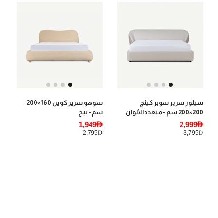
سيلور سرير سوبر كينج
سوهو سرير كوين 160×200
200×200 سم - متعدد الألوان
سم - بيج
1,949AED
2,999AED
2,795AED
3,795AED