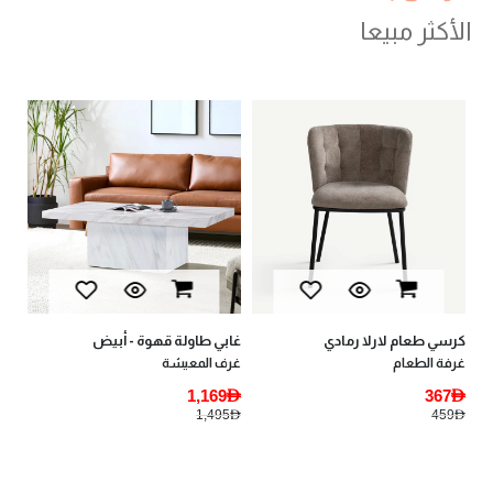
الأكثر مبيعا
بيا
أثا
AED
AED
كرسي طعام لارلا رمادي
غابي طاولة قهوة - أبيض
غرفة الطعام
غرف المعيشة
1,169AED
367AED
1,495AED
459AED