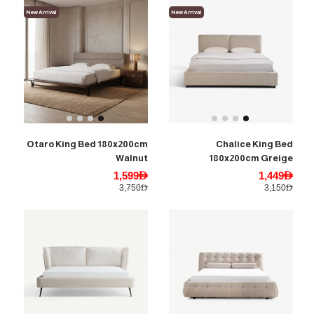
New Arrival
New Arrival
Otaro King Bed 180x200cm
Chalice King Bed
Walnut
180x200cm Greige
1,599AED
1,449AED
3,750AED
3,150AED