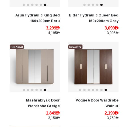
Arun Hydraulic King Bed
Eldar Hydraulic Queen Bed
180x200cm Ecru
160x200cm Grey
3,299AED
3,099AED
4,195AED
3,995AED
New Arrival
New Arrival
Mashrabiya 6 Door
Vogue 6 Door Wardrobe
Wardrobe Greige
Walnut
1,849AED
2,199AED
3,150AED
3,750AED