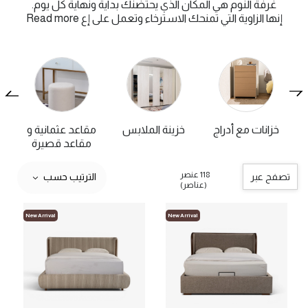
غرفة النوم هي المكان الذي يحتضنك بداية ونهاية كل يوم.
إنها الزاوية التي تمنحك الاسترخاء وتعمل على إع
Read more
خزانات مع أدراج
خزينة الملابس
مقاعد عثمانية و
مقاعد قصيرة
118 عنصر
تصفح عبر
الترتيب حسب
(عناصر)
New Arrival
New Arrival